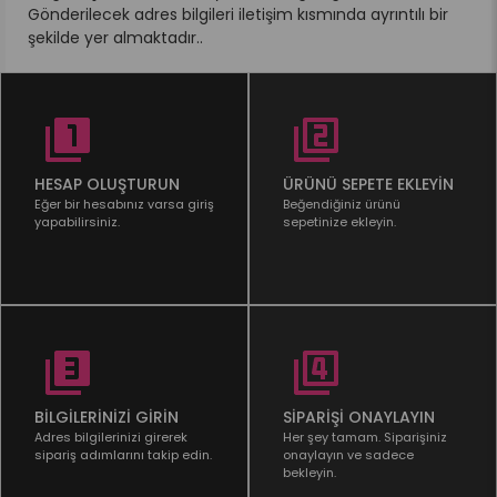
Gönderilecek adres bilgileri iletişim kısmında ayrıntılı bir
şekilde yer almaktadır..
HESAP OLUŞTURUN
ÜRÜNÜ SEPETE EKLEYİN
Eğer bir hesabınız varsa giriş
Beğendiğiniz ürünü
yapabilirsiniz.
sepetinize ekleyin.
BİLGİLERİNİZİ GİRİN
SİPARİŞİ ONAYLAYIN
Adres bilgilerinizi girerek
Her şey tamam. Siparişiniz
sipariş adımlarını takip edin.
onaylayın ve sadece
bekleyin.