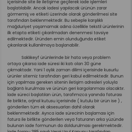
içerisinde site ile iletişime geçilerek iade işlemleri
başlatılabilir. Ancak iadesi yapılacak ürünün zarar
görmemiş ve etiketi üzerinde olarak gönderilmesi site
tarafından beklenmektedir. Bu sebeple karşılıklı
mağduriyet yaşamamak adına özellikle tekstil ürünlerinin
ilk etapta etiketi çıkarılmadan denenmesi tavsiye
edilmektedir. Üründen emin olunduğunda etiket
çıkarılarak kullanılmaya başlanabilir.
Saklıkeyf ürünlerinde bir hata veya problem
ortaya çıkarsa iade süresi iki katı olan 30 güne
çıkmaktadır. Yani 1 aylık zaman dilimi içerisinde kusurlu
ürünler sitemiz tarafından geri kabul edilmektedir. Bunun
için yapılması gereken sitenin iletişim adresleri yoluyla
bağlantı kurulması ve ürünün geri kargolanması olacaktır.
İade süreci başlatılan ürün, tarafımızca yanında faturası
ile birlikte, orjinal kutusu içerisinde ( kutulu bir ürün ise ) ,
gönderilen tüm ek aksesuarları dahil olarak
beklenmektedir. Ayrıca iade sürecinin başlaması için
fatura ile birlikte gönderilen veya faturanın arka yüzünde
bulunan iade formunun da doldurulması gerekmektedir.
İade formu 385 sayılı Vergi Usul Kanunu tarafından