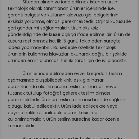
Siteden alınan ve iade edilmek istenen ürün
teknolojik olarak tanımlanan ürünler içerisinde ise,
garanti belgesi ve kullanım kılavuzu gibi belgelerinin
eksiksiz yollanmış olması gerekmektedir. Orjinal kutusu ile
geri gönderimi sağlanmalıdır. Ürün eksiksiz
gönderildiğinde de kusur açıkça ifade edilmelidir. Ürün de
kusura rastlanmaz ise, ilk 15 günü takip eden süreçte
iadesi yapılmayabilir. Bu sebeple özellikle teknolojik
ürünlerin kullanma kılavuzları okunarak doğru bir şekilde
üründen emin olunması her iki taraf için de iyi olacaktır.
Ürünler iade edilmeden evvel kargodan teslim
aşamasında oluşabilecek kırık, ezik gibi hasar
durumlarında alıcının ürünü teslim almaması veya
tutanak tutulup fotoğraf çekerek teslim alması
gerekmektedir. Ürünün teslim alınması halinde sağlam
olduğu kabul edilecektir. Ürün iade edilecekse veya
cayma hakkı kullanılacaksa ürün kesinlikle
kullanılmamalıdır. Ürün teslim sürecine kadar özenle
korunmalıdır.
Alıcı tarafından yapılan bir faaliyet sonucunda