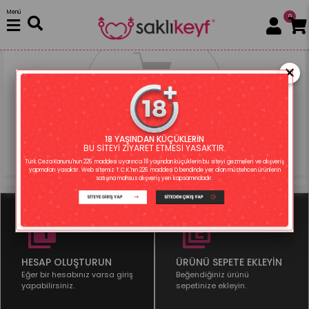
Menü
0
×
18 YAŞINDAN KÜÇÜKLERİN
BU SİTEYİ ZİYARET ETMESİ YASAKTIR.
Türk Ceza Kanunu'nun 226. maddesi uyarınca 18 yaşından küçüklerin bu siteyi gezmeleri ve alışveriş
yapmaları yasaktır. Web sitemiz T.C.K.'nın 226. maddesi D bendinde yer alan müstehcen ürünlerin
satışına mahsus alışveriş yeri kapsamındadır.
HESAP OLUŞTURUN
ÜRÜNÜ SEPETE EKLEYİN
Eğer bir hesabınız varsa giriş
Beğendiğiniz ürünü
yapabilirsiniz.
sepetinize ekleyin.