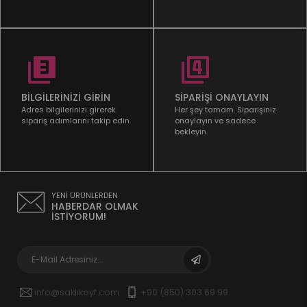
BİLGİLERİNİZİ GİRİN
SİPARİŞİ ONAYLAYIN
Adres bilgilerinizi girerek
Her şey tamam. Siparişiniz
sipariş adımlarını takip edin.
onaylayın ve sadece
bekleyin.
YENİ ÜRÜNLERDEN
HABERDAR OLMAK
İSTİYORUM!
info@saklikeyf.com
+90 (850) 303 69 99