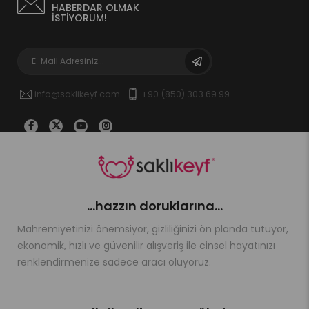
HABERDAR OLMAK
İSTİYORUM!
info@saklikeyf.com
+90 (850) 303 69 99
...hazzın doruklarına...
Mahremiyetinizi önemsiyor, gizliliğinizi ön planda tutuyor,
ekonomik, hızlı ve güvenilir alışveriş ile cinsel hayatınızı
renklendirmenize sadece aracı oluyoruz.