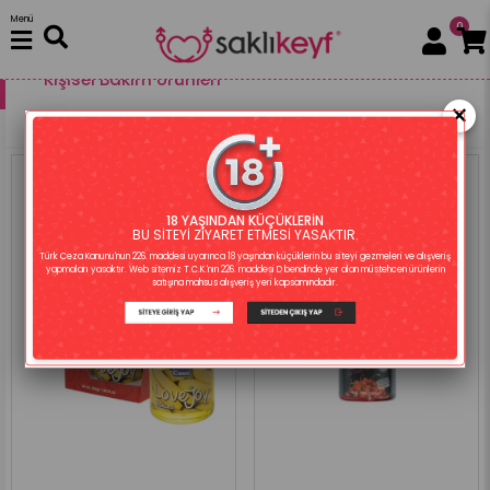
Menü
0
Kişisel Bakım Ürünleri
×
Filtreleme
Sıralama
18 YAŞINDAN KÜÇÜKLERİN
BU SİTEYİ ZİYARET ETMESİ YASAKTIR.
Türk Ceza Kanunu'nun 226. maddesi uyarınca 18 yaşından küçüklerin bu siteyi gezmeleri ve alışveriş
yapmaları yasaktır. Web sitemiz T.C.K.'nın 226. maddesi D bendinde yer alan müstehcen ürünlerin
satışına mahsus alışveriş yeri kapsamındadır.