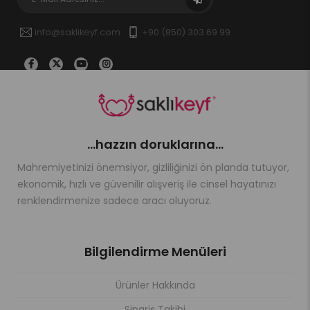
info@saklikeyf.com
+90 (850) 303 69 99
...hazzın doruklarına...
Mahremiyetinizi önemsiyor, gizliliğinizi ön planda tutuyor,
ekonomik, hızlı ve güvenilir alışveriş ile cinsel hayatınızı
renklendirmenize sadece aracı oluyoruz.
Bilgilendirme Menüleri
Ürünler Hakkında
Sipariş Takibi