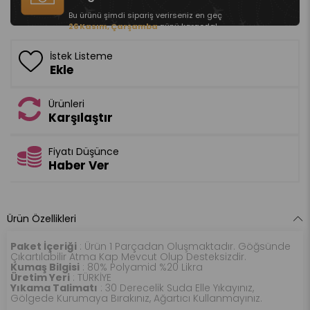
Bu ürünü şimdi sipariş verirseniz en geç
26 Kasım, Çarşamba
günü kargoda!
İstek Listeme
Ekle
Ürünleri
Karşılaştır
Fiyatı Düşünce
Haber Ver
Ürün Özellikleri
Paket İçeriği
: Ürün 1 Parçadan Oluşmaktadır. Göğsünde
Çıkartılabilir Atma Kap Mevcut Olup Desteksizdir.
Kumaş Bilgisi
: 80% Polyamid %20 Likra
Üretim Yeri
: TÜRKİYE
Yıkama Talimatı
: 30 Derecelik Suda Elle Yıkayınız,
Gölgede Kurumaya Bırakınız, Ağartıcı Kullanmayınız.