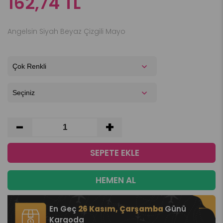
162,74 TL
Angelsin Siyah Beyaz Çizgili Mayo
-
+
En Geç
26 Kasım, Çarşamba
Günü
Kargoda