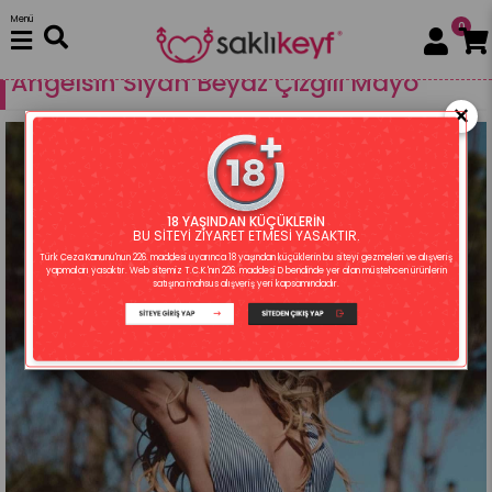
Menü
0
Fantezi Giyim
Plaj
Mayo
Angelsin Siyah Beyaz Çizgili Mayo
×
18 YAŞINDAN KÜÇÜKLERİN
BU SİTEYİ ZİYARET ETMESİ YASAKTIR.
Türk Ceza Kanunu'nun 226. maddesi uyarınca 18 yaşından küçüklerin bu siteyi gezmeleri ve alışveriş
yapmaları yasaktır. Web sitemiz T.C.K.'nın 226. maddesi D bendinde yer alan müstehcen ürünlerin
satışına mahsus alışveriş yeri kapsamındadır.