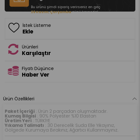
Bu ürünü şimdi sipariş verirseniz en geç
26 Kasım, Çarşamba
günü kargoda!
İstek Listeme
Ekle
Ürünleri
Karşılaştır
Fiyatı Düşünce
Haber Ver
Ürün Özellikleri
Paket İçeriği
: Ürün 2 parçadan oluşmaktadır.
Kumaş Bilgisi
: 90% Polyester %10 Elastan
Üretim Yeri
: TÜRKİYE
Yıkama Talimatı
: 30 Derecelik Suda Elle Yıkayınız,
Gölgede Kurumaya Bırakınız, Ağartıcı Kullanmayınız.