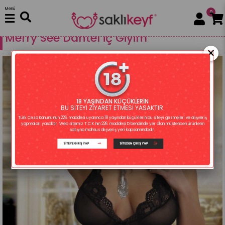
Menü
0
Fantezi Giyim
İç Giyim
İç Giyim
Merry See Dantel iç Giyim
×
18 YAŞINDAN KÜÇÜKLERİN
BU SİTEYİ ZİYARET ETMESİ YASAKTIR.
Türk Ceza Kanunu'nun 226. maddesi uyarınca 18 yaşından küçüklerin bu siteyi gezmeleri ve alışveriş
yapmaları yasaktır. Web sitemiz T.C.K.'nın 226. maddesi D bendinde yer alan müstehcen ürünlerin
satışına mahsus alışveriş yeri kapsamındadır.