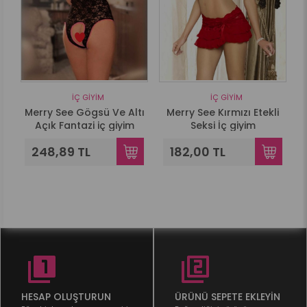
İÇ GIYIM
İÇ GIYIM
ç
Merry See Gögsü Ve Altı
Merry See Kırmızı Etekli
Açık Fantazi iç giyim
Seksi İç giyim
248,89 TL
182,00 TL
HESAP OLUŞTURUN
ÜRÜNÜ SEPETE EKLEYİN