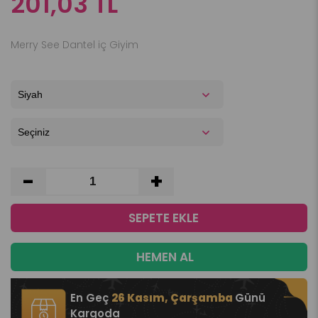
201,03 TL
Merry See Dantel iç Giyim
-
+
En Geç
26 Kasım, Çarşamba
Günü
Kargoda