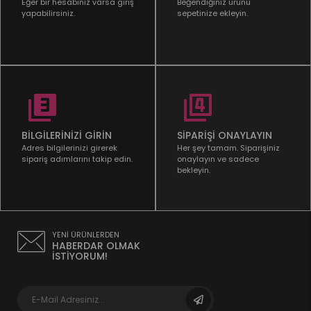
Eğer bir hesabınız varsa giriş
Beğendiğiniz ürünü
yapabilirsiniz.
sepetinize ekleyin.
BİLGİLERİNİZİ GİRİN
SİPARİŞİ ONAYLAYIN
Adres bilgilerinizi girerek
Her şey tamam. Siparişiniz
sipariş adımlarını takip edin.
onaylayın ve sadece
bekleyin.
YENİ ÜRÜNLERDEN
HABERDAR OLMAK
İSTİYORUM!