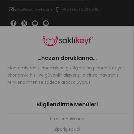
info@saklikeyf.com
+90 (850) 303 69 99
...hazzın doruklarına...
Mahremiyetinizi önemsiyor, gizliliğinizi ön planda tutuyor,
ekonomik, hızlı ve güvenilir alışveriş ile cinsel hayatınızı
renklendirmenize sadece aracı oluyoruz.
Bilgilendirme Menüleri
Ürünler Hakkında
Sipariş Takibi