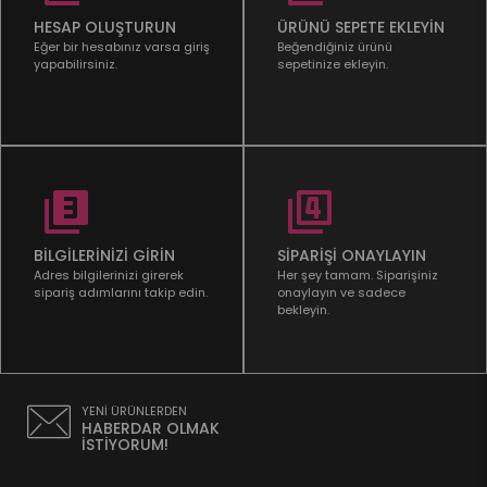
HESAP OLUŞTURUN
ÜRÜNÜ SEPETE EKLEYİN
Eğer bir hesabınız varsa giriş
Beğendiğiniz ürünü
yapabilirsiniz.
sepetinize ekleyin.
BİLGİLERİNİZİ GİRİN
SİPARİŞİ ONAYLAYIN
Adres bilgilerinizi girerek
Her şey tamam. Siparişiniz
sipariş adımlarını takip edin.
onaylayın ve sadece
bekleyin.
YENİ ÜRÜNLERDEN
HABERDAR OLMAK
İSTİYORUM!