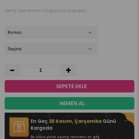
Merry See Kırmızı Göğüs Ucu Kapatıcı
-
+
En Geç
26 Kasım, Çarşamba
Günü
Kargoda
Bu ürünü şimdi sipariş verirseniz en geç