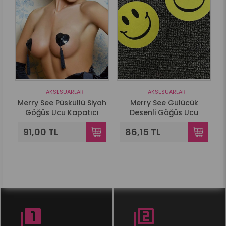
AKSESUARLAR
AKSESUARLAR
i
Merry See Püsküllü Siyah
Merry See Gülücük
Göğüs Ucu Kapatıcı
Desenli Göğüs Ucu
Kapatıcı
91,00 TL
86,15 TL