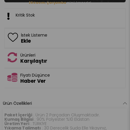
26 Kasım, Çarşamba
günü kargoda!
Kritik Stok
İstek Listeme
Ekle
Ürünleri
Karşılaştır
Fiyatı Düşünce
Haber Ver
Ürün Özellikleri
Paket İçeriği
: Ürün 2 Parçadan Oluşmaktadır.
Kumaş Bilgisi
: 90% Polyester %10 Elastan
Üretim Yeri
: TÜRKİYE
Yıkama Talimatı
: 30 Derecelik Suda Elle Yıkayınız,