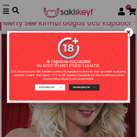
Menü
0
Fantezi Giyim
Aksesuarlar
Merry See Kırmızı Göğüs Ucu Kapatıcı
×
18 YAŞINDAN KÜÇÜKLERİN
BU SİTEYİ ZİYARET ETMESİ YASAKTIR.
Türk Ceza Kanunu'nun 226. maddesi uyarınca 18 yaşından küçüklerin bu siteyi gezmeleri ve alışveriş
yapmaları yasaktır. Web sitemiz T.C.K.'nın 226. maddesi D bendinde yer alan müstehcen ürünlerin
satışına mahsus alışveriş yeri kapsamındadır.