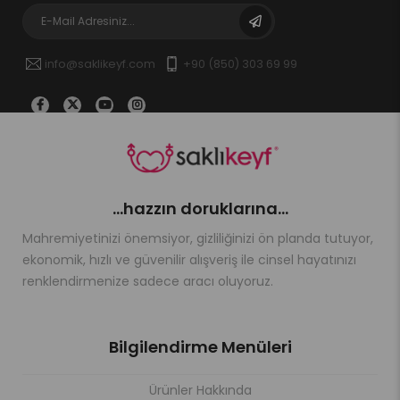
info@saklikeyf.com
+90 (850) 303 69 99
...hazzın doruklarına...
Mahremiyetinizi önemsiyor, gizliliğinizi ön planda tutuyor,
ekonomik, hızlı ve güvenilir alışveriş ile cinsel hayatınızı
renklendirmenize sadece aracı oluyoruz.
Bilgilendirme Menüleri
Ürünler Hakkında