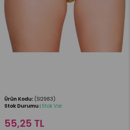
(SI2983)
Stok Durumu
:
Stok Var
55,25 TL