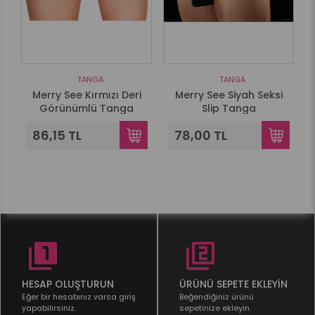
TANGA
TANGA
l
Merry See Kırmızı Deri
Merry See Siyah Seksi
Görünümlü Tanga
Slip Tanga
86,15 TL
78,00 TL
HESAP OLUŞTURUN
ÜRÜNÜ SEPETE EKLEYİN
Eğer bir hesabınız varsa giriş
Beğendiğiniz ürünü
yapabilirsiniz.
sepetinize ekleyin.