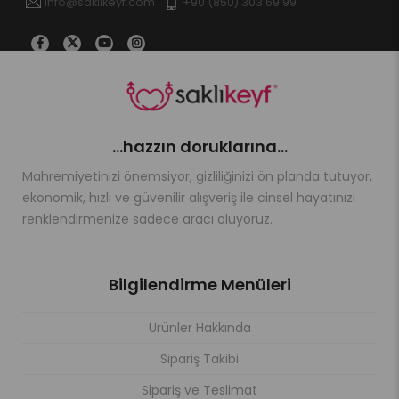
info@saklikeyf.com
+90 (850) 303 69 99
...hazzın doruklarına...
Mahremiyetinizi önemsiyor, gizliliğinizi ön planda tutuyor,
ekonomik, hızlı ve güvenilir alışveriş ile cinsel hayatınızı
renklendirmenize sadece aracı oluyoruz.
Bilgilendirme Menüleri
Ürünler Hakkında
Sipariş Takibi
Sipariş ve Teslimat