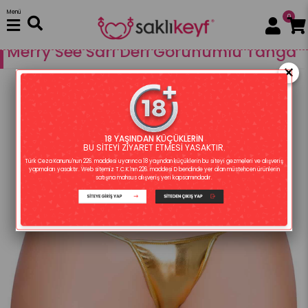
Menü
0
Fantezi Giyim
İç Giyim
Tanga
Merry See Sarı Deri Görünümlü Tanga
×
18 YAŞINDAN KÜÇÜKLERİN
BU SİTEYİ ZİYARET ETMESİ YASAKTIR.
Türk Ceza Kanunu'nun 226. maddesi uyarınca 18 yaşından küçüklerin bu siteyi gezmeleri ve alışveriş
yapmaları yasaktır. Web sitemiz T.C.K.'nın 226. maddesi D bendinde yer alan müstehcen ürünlerin
satışına mahsus alışveriş yeri kapsamındadır.