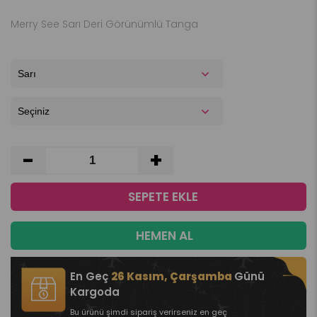
Merry See Sarı Deri Görünümlü Tanga
-
+
En Geç
26 Kasım, Çarşamba
Günü
Kargoda
Bu ürünü şimdi sipariş verirseniz en geç