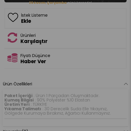
26 Kasım, Çarşamba
günü kargoda!
İstek Listeme
Ekle
Ürünleri
Karşılaştır
Fiyatı Düşünce
Haber Ver
Ürün Özellikleri
Paket İçeriği
: Ürün 1 Parçadan Oluşmaktadır.
Kumaş Bilgisi
: 90% Polyester %10 Elastan
Üretim Yeri
: TÜRKİYE
Yıkama Talimatı
: 30 Derecelik Suda Elle Yıkayınız,
Gölgede Kurumaya Bırakınız, Ağartıcı Kullanmayınız.